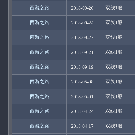
西游之路
双线1服
2018-09-26
西游之路
双线1服
2018-09-24
西游之路
双线1服
2018-09-23
西游之路
双线1服
2018-09-21
西游之路
双线1服
2018-09-19
西游之路
双线1服
2018-05-08
西游之路
双线1服
2018-05-01
西游之路
双线1服
2018-04-24
西游之路
双线1服
2018-04-17