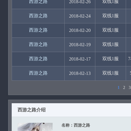
西游之路
双线1服
2018-02-26
西游之路
双线1服
2018-02-24
西游之路
双线1服
2018-02-20
西游之路
双线1服
2018-02-19
西游之路
双线1服
2018-02-17
西游之路
双线1服
2018-02-13
1
2
3
西游之路介绍
名称：西游之路