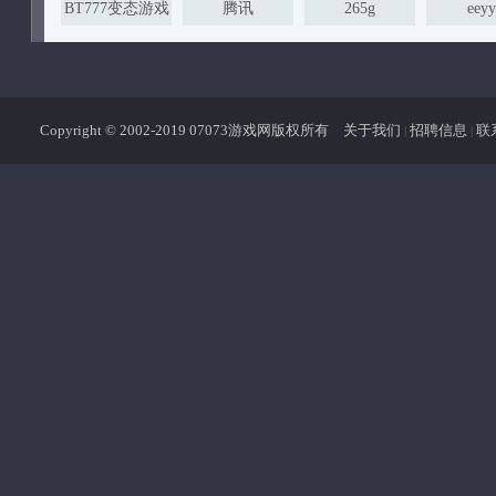
BT777变态游戏
腾讯
265g
eeyy
Copyright © 2002-2019 07073游戏网版权所有
关于我们
招聘信息
联
|
|