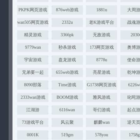
PKPK网页游戏
876web游戏
1881u
大周
wan505网页游戏
2332u
老K游戏平台
战魂
精灵游戏
3366pk
无敌游戏
2030
9779wan
秒杀游戏
173网页游戏
奥博
宇宙游戏
盘龙游戏
8778u
使命
兄弟要一起
655web游戏
亮星游戏
乾坤
8090部落
Time游戏
G1738网页游戏
6226w
2333wan游戏
BOOM游戏
雅风游戏
叱咤
江湖游
6116wan
哥们游戏
起点
73游戏平台
风云聚
麒麟wan
逆天
0001K
519gm
578you
1758