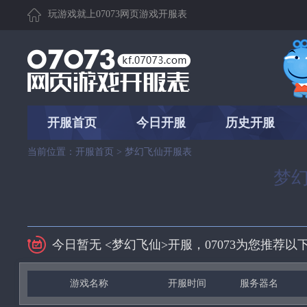
玩游戏就上07073网页游戏开服表
开服首页
今日开服
历史开服
当前位置：
开服首页
> 梦幻飞仙开服表
梦
今日暂无 <梦幻飞仙>开服，07073为您推荐以
游戏名称
开服时间
服务器名