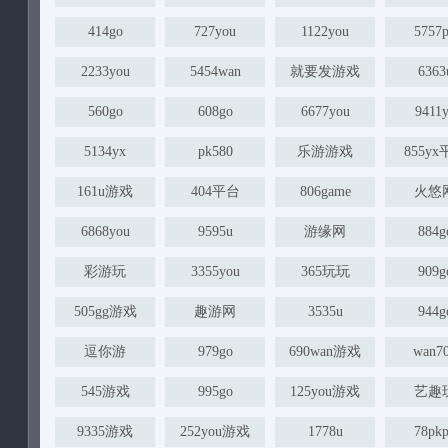
414go
727you
1122you
5757
2233you
5454wan
就要发游戏
6363
560go
608go
6677you
9411
5134yx
pk580
乐游游戏
855y
161u游戏
404平台
806game
火悠
6868you
9595u
游缘网
884g
彩游玩
3355you
365玩玩
909g
505gg游戏
趣游网
3535u
944g
逗你游
979go
690wan游戏
wan7
545游戏
995go
125you游戏
艺趣
9335游戏
252you游戏
1778u
78pk