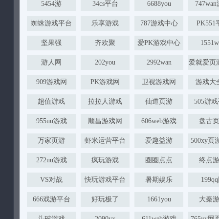
5454游
34cs平台
6688you
747wa
蜘蛛游戏平台
乐享游戏
787游戏中心
PK55
坚果强
齐欢聚
爱PK游戏中心
1551w
游人网
202you
2992wan
爱就爱页
909游戏网
PK游戏网
卫视游戏网
游戏大
超值游戏
拉拉人游戏
仙道页游
505游
955uu游戏
顺昌游戏网
606web游戏
盘古
万家页游
虾米运营平台
爱趣益游
500xy
272uu游戏
疯玩游戏
圈圈点点
终点
VS对战
快玩游戏平台
暑期娱乐
199q
666戏游平台
好玩极了
1661you
大秦
斗破游戏
2090yx
611web游戏
765yy