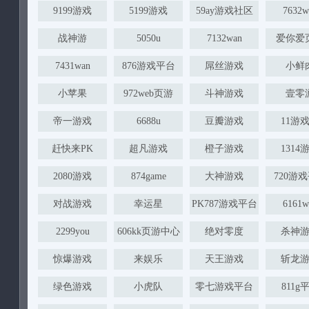
9199游戏
5199游戏
59ay游戏社区
7632w
战神游
5050u
7132wan
爱你爱
7431wan
876游戏平台
屌丝游戏
小鲜
小苹果
972web页游
斗神游戏
壹零
帝一游戏
6688u
豆瓣游戏
11游
赶快来PK
超凡游戏
橙子游戏
1314
2080游戏
874game
大神游戏
720游
对战游戏
幸运星
PK787游戏平台
6161w
2299you
606kk页游中心
绝对零度
杀神
惊爆游戏
来娱乐
天王游戏
斩龙
绿色游戏
小虎队
零七游戏平台
811g