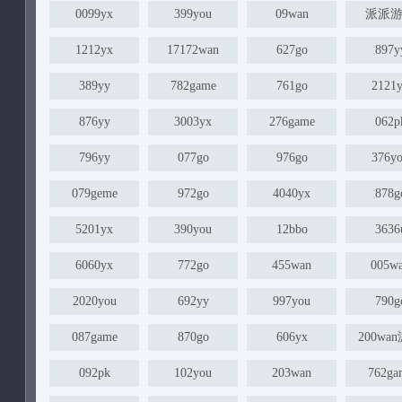
0099yx
399you
09wan
派派
1212yx
17172wan
627go
897y
389yy
782game
761go
2121
876yy
3003yx
276game
062p
796yy
077go
976go
376y
079geme
972go
4040yx
878g
5201yx
390you
12bbo
3636
6060yx
772go
455wan
005w
2020you
692yy
997you
790g
087game
870go
606yx
200wa
092pk
102you
203wan
762ga