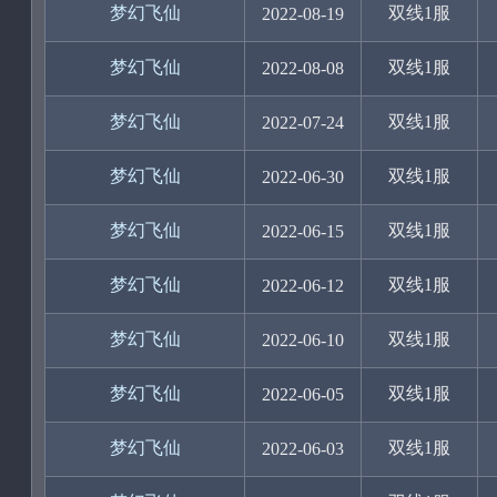
梦幻飞仙
双线1服
2022-08-19
梦幻飞仙
双线1服
2022-08-08
梦幻飞仙
双线1服
2022-07-24
梦幻飞仙
双线1服
2022-06-30
梦幻飞仙
双线1服
2022-06-15
梦幻飞仙
双线1服
2022-06-12
梦幻飞仙
双线1服
2022-06-10
梦幻飞仙
双线1服
2022-06-05
梦幻飞仙
双线1服
2022-06-03