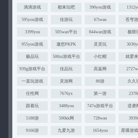
滴滴游戏
都来玩吧
390you游戏
1312y
595you游戏
佳游玩
67iwan
苍穹
3399you
505wan平台
844wan游戏
极限
955you游戏
邀您PKPK
灵灵玩
3030y
极品玩
500zz游戏平台
小红帽
就爱
939g游戏平台
佳品玩
高返网
2727w
一直玩游戏
灵游网
80游
久久
任性网
7676yx
第一游
2378
跟着玩
3488you
747u游戏平台
逆袭
5188游
500kk网
728wan
3939
9166游
九爱九游
1654you
星碟游