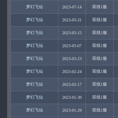
梦幻飞仙
双线1服
2023-07-14
梦幻飞仙
双线1服
2023-05-31
梦幻飞仙
双线1服
2023-05-15
梦幻飞仙
双线1服
2023-05-07
梦幻飞仙
双线1服
2023-03-23
梦幻飞仙
双线1服
2023-02-24
梦幻飞仙
双线1服
2023-02-17
梦幻飞仙
双线1服
2023-01-30
梦幻飞仙
双线1服
2023-01-29