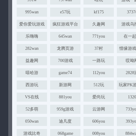
995wan
e57玩
kf175
3737
爱你爱玩游戏
疯狂游戏平台
久趣网
游戏乌
乐嗨嗨
645wan
771you
在一
282wan
龙腾页游
37村
惜缘游
益趣网
700游戏
一路玩
哎呦
嘻哈游
game74
112you
2828
西游玩
新游网
512玩
玩家PK
VS在线
881you
爱尚玩
132
52多萌
959g游戏
云游网
733y
050wan
迪凡度
606you
393y
游戏比奇
068game
008you
884w